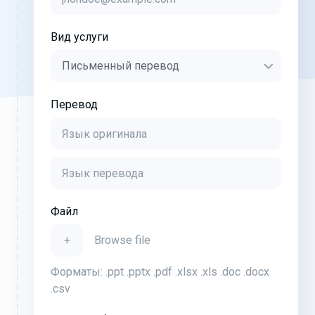
Вид услуги
Перевод
Файл
+
Browse file
Форматы: .ppt .pptx .pdf .xlsx .xls .doc .docx
.csv